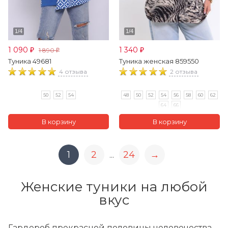
1 090
1 340
1 890
₽
₽
₽
Туника 49681
Туника женская 859550
4 отзыва
2 отзыва
50
52
54
48
50
52
54
56
58
60
62
64
66
1
2
24
→
...
Женские туники на любой
вкус
Гардероб прекрасной половины человечества