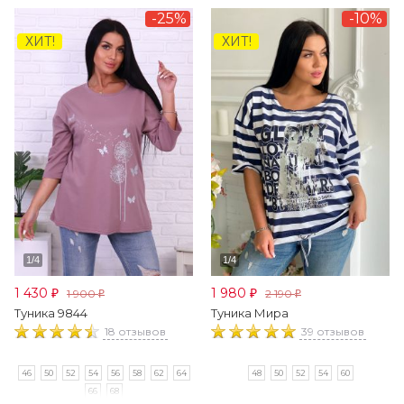
-25%
-10%
ХИТ!
ХИТ!
1 430
1 980
1 900
2 190
₽
₽
₽
₽
Туника 9844
Туника Мира
18 отзывов
39 отзывов
46
50
52
54
56
58
62
64
48
50
52
54
60
66
68