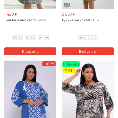
1 420
2 860
₽
₽
Туника женская 983426
Туника женская 159321
50
52
54
56
58
60
48-52
42-46
-42%
Новинка
ХИТ!