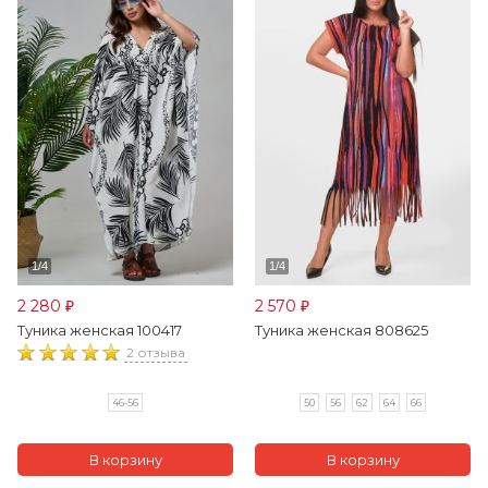
2 280
2 570
₽
₽
Туника женская 100417
Туника женская 808625
2 отзыва
46-56
50
56
62
64
66