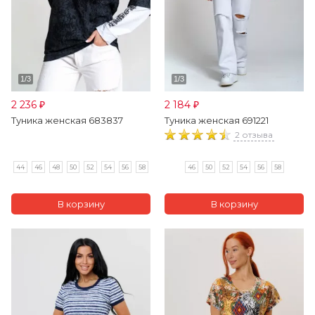
2 236
2 184
₽
₽
Туника женская 683837
Туника женская 691221
2 отзыва
44
46
48
50
52
54
56
58
46
50
52
54
56
58