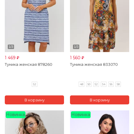
1 469
1 560
₽
₽
Туника женская 878260
Туника женская 833070
52
48
50
52
54
56
58
Новинка
Новинка