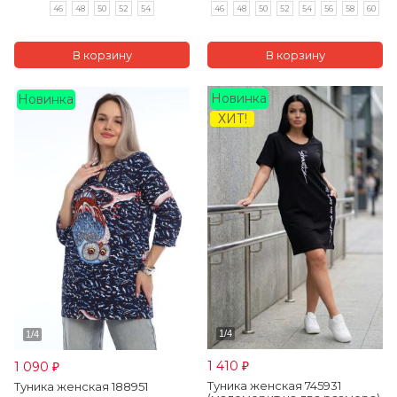
46
48
50
52
54
46
48
50
52
54
56
58
60
Новинка
Новинка
ХИТ!
1 410
1 090
₽
₽
Туника женская 745931
Туника женская 188951