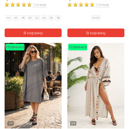
1 отзыв
1 отзыв
44
46
48
50
52
54
56
58
54-62
Новинка
Новинка