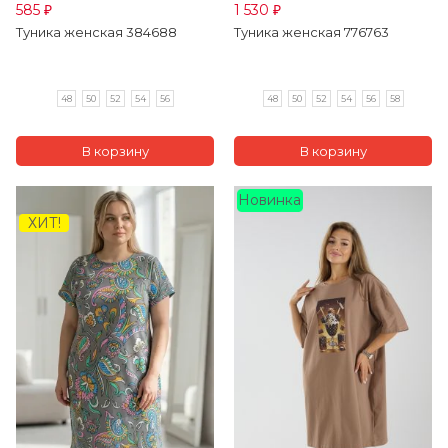
585
1 530
₽
₽
Туника женская 384688
Туника женская 776763
48
50
52
54
56
48
50
52
54
56
58
Новинка
ХИТ!