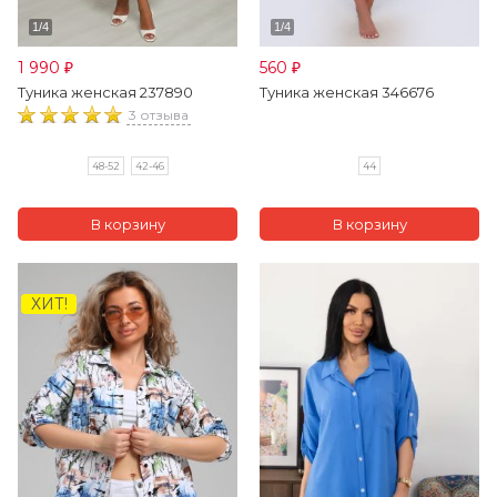
1 990
560
₽
₽
Туника женская 237890
Туника женская 346676
3 отзыва
48-52
42-46
44
ХИТ!