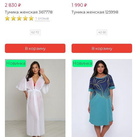
2 830
1 990
₽
₽
Туника женская 367778
Туника женская 125998
1 отзыв
62-72
42-50
Новинка
Новинка