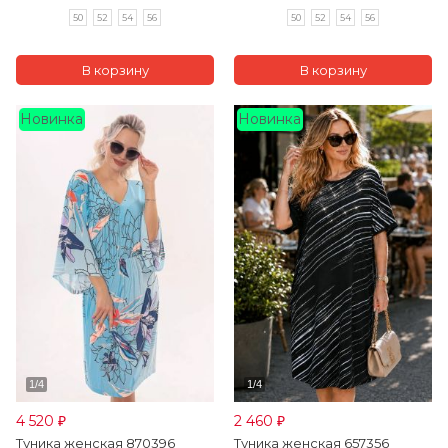
50
52
54
56
50
52
54
56
Новинка
Новинка
4 520
2 460
₽
₽
Туника женская 870396
Туника женская 657356