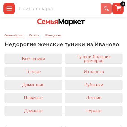
0
Семья-Маркет
Каталог
Женщинам
→
→
→
Недорогие женские туники из Иваново
Туники больших
Все туники
размеров
Теплые
Из хлопка
Домашние
Рубашки
Пляжные
Летние
Длинные
Черные