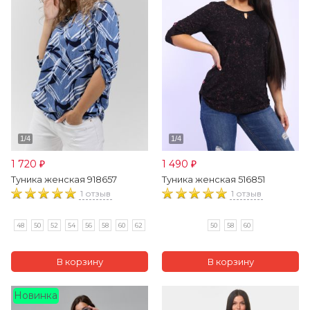
1 720
1 490
₽
₽
Туника женская 918657
Туника женская 516851
1 отзыв
1 отзыв
48
50
52
54
56
58
60
62
50
58
60
Новинка