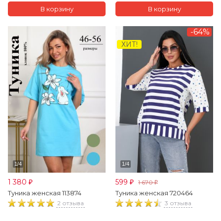
-64%
ХИТ!
1 380
599
1 670
₽
₽
₽
Туника женская 113874
Туника женская 720464
2 отзыва
3 отзыва