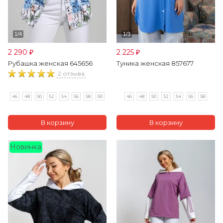
2 290
2 225
₽
₽
Рубашка женская 645656
Туника женская 857677
2 отзыва
46
48
50
52
54
56
58
60
46
48
50
52
54
56
58
Новинка