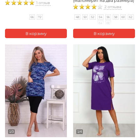
(маломерит на два размера)
1 отзыв
2 отзыва
66
72
48
50
52
54
56
58
60
62
64
66