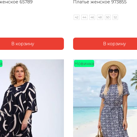
женское 65789
Платье женское 973855
42
44
46
48
50
52
а
Новинка