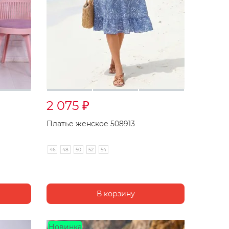
2 075
₽
Платье женское 508913
46
48
50
52
54
Новинка