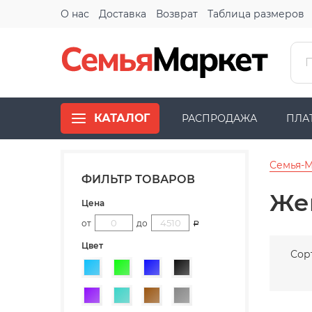
О нас
Доставка
Возврат
Таблица размеров
КАТАЛОГ
РАСПРОДАЖА
ПЛА
Семья-
ФИЛЬТР ТОВАРОВ
Жен
Цена
от
до
Р
Цвет
Сор
Голубой
Зеленый
Синий
Черный
Фиолетовый
Бирюзовый
Коричневый
Серый