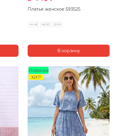
Платье женское 593525
44-46
48-50
52-54
Новинка
ХИТ!