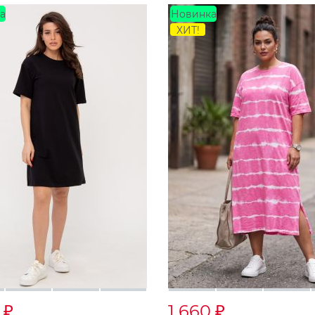
а
Новинка
ХИТ!
0
1 660
₽
₽