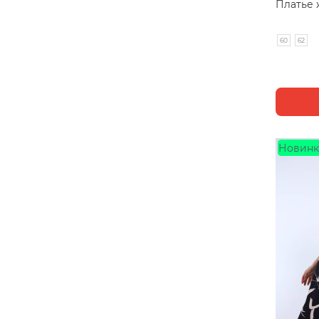
Платье 
60
62
Новинк