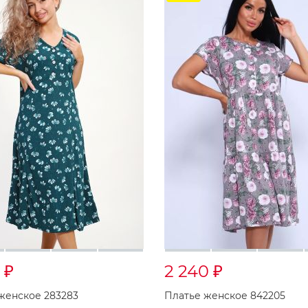
0
2 240
₽
₽
женское 283283
Платье женское 842205