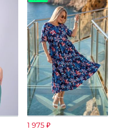
1 975
₽