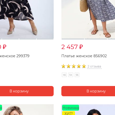
0
2 457
₽
₽
женское 299379
Платье женское 856902
2 отзыва
46
54
56
а
Новинка
ХИТ!