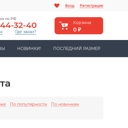
Вход
Регистрация
ок по РФ
Корзина
444-32-40
0
0
₽
ок
Где заказ?
НЫ
НОВИНКИ!
ПОСЛЕДНИЙ РАЗМЕР
та
оже
По популярности
По новинкам