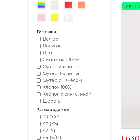
Разноцветный
Бежевый
Красный
Коралловый
Новинк
Розовый
Желтый
Белый
Тип ткани
Велюр
Вискоза
Лён
Синтетика 100%
Футер 2-х нитка
Футер 3-х нитка
Футер с начёсом
Хлопок 100%
Хлопок с синтетикой
Шерсть
Размер одежды
38 (XXS)
40 (XS)
42 (S)
1 63
44 (S/M)