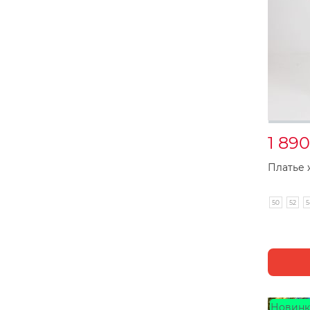
1 89
Платье 
50
52
5
Новинк