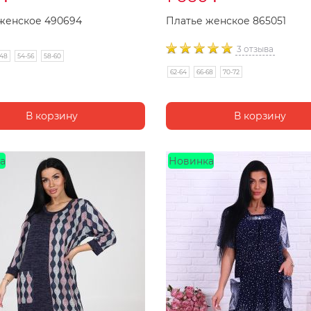
женское 490694
Платье женское 865051
3 отзыва
-48
54-56
58-60
62-64
66-68
70-72
а
Новинка