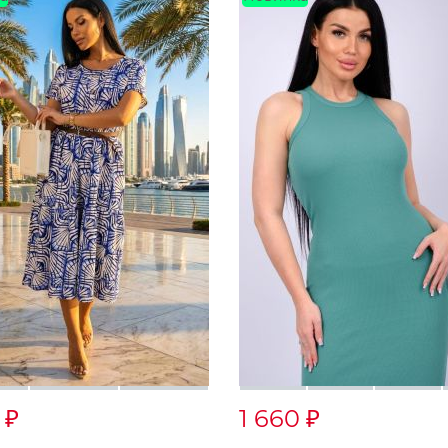
0
1 660
₽
₽