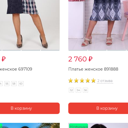
0
2 760
₽
₽
женское 697109
Платье женское 891888
2 отзыва
4
56
58
60
52
54
56
а
Новинка