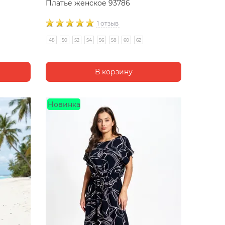
Платье женское 93786
1 отзыв
48
50
52
54
56
58
60
62
Новинка