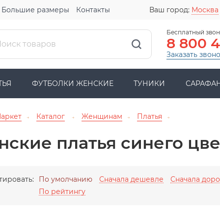
Большие размеры
Контакты
Ваш город:
Москва
Бесплатный звон
8 800 
Заказать звон
ТЬЯ
ФУТБОЛКИ ЖЕНСКИЕ
ТУНИКИ
САРАФА
Маркет
Каталог
Женщинам
Платья
→
→
→
→
ские платья синего цве
тировать:
По умолчанию
Сначала дешевле
Сначала дор
По рейтингу