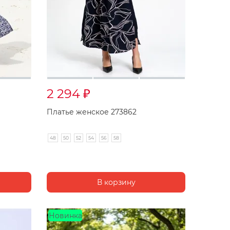
2 294
₽
Платье женское 273862
48
50
52
54
56
58
Новинка