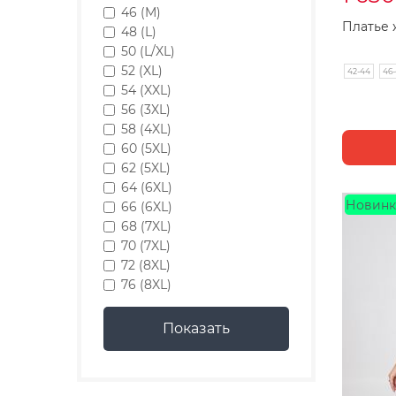
46 (M)
Платье 
48 (L)
50 (L/XL)
52 (XL)
42-44
46
54 (XXL)
56 (3XL)
58 (4XL)
60 (5XL)
62 (5XL)
64 (6XL)
Новинк
66 (6XL)
68 (7XL)
70 (7XL)
72 (8XL)
76 (8XL)