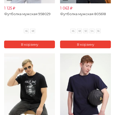
1 125
1 063
₽
₽
Футболка мужская 958029
Футболка мужская 805618
46
48
46
48
50
54
56