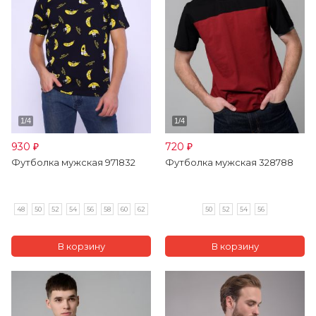
930
720
₽
₽
Футболка мужская 971832
Футболка мужская 328788
48
50
52
54
56
58
60
62
50
52
54
56