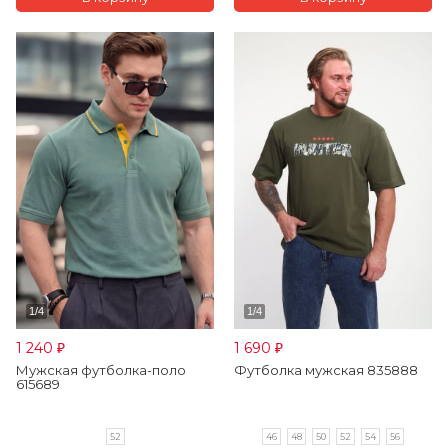
1 240
1 690
₽
₽
Мужская футболка-поло
Футболка мужская 835888
615689
52
46
48
50
52
54
56