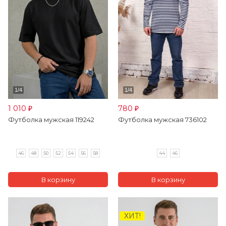
1 010
780
₽
₽
Футболка мужская 119242
Футболка мужская 736102
46
48
50
52
54
56
58
44
46
ХИТ!