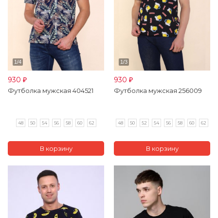
930
930
₽
₽
Футболка мужская 404521
Футболка мужская 256009
48
50
54
56
58
60
62
48
50
52
54
56
58
60
62