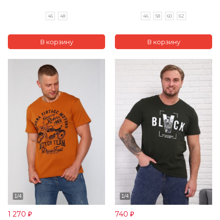
46
48
46
58
60
62
1 270
740
₽
₽