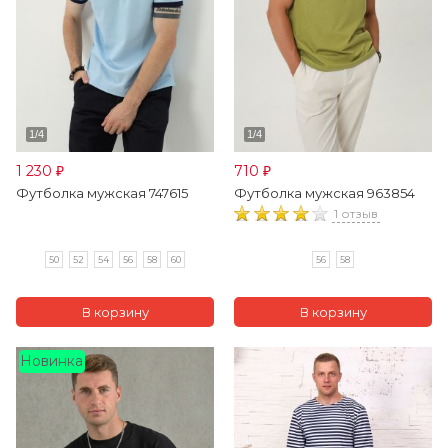
1 230
710
₽
₽
Футболка мужская 747615
Футболка мужская 963854
1 отзыв
50
52
54
56
58
60
56
58
Новинка