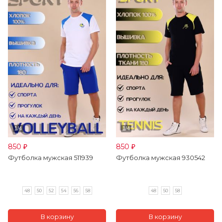
850
850
₽
₽
Футболка мужская 511939
Футболка мужская 930542
48
50
52
54
56
58
48
50
58