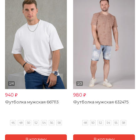
940
980
₽
₽
Футболка мужская 667113
Футболка мужская 632475
46
48
50
52
54
56
58
48
50
52
54
56
58