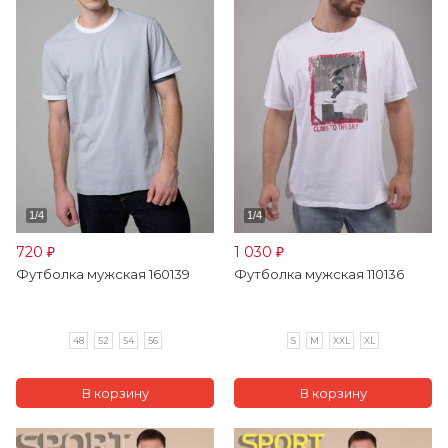
720
1 030
₽
₽
Футболка мужская 160139
Футболка мужская 110136
48
52
54
56
S
M
XXL
XL