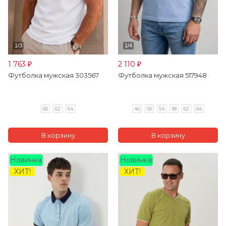
1 763
2 110
₽
₽
Футболка мужская 303567
Футболка мужская 517948
60
62
64
46
50
54
58
62
64
Новинка
Новинка
ХИТ!
ХИТ!