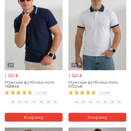
1 160
1 160
₽
₽
Мужская футболка-поло
Мужская футболка-поло
768848
972048
1 отзыв
1 отзыв
48
50
52
54
56
58
60
48
50
52
54
56
58
60