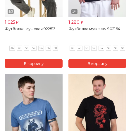
1 025
1 280
₽
₽
Футболка мужская 922513
Футболка мужская 902164
46
48
50
52
54
56
58
46
48
50
52
54
56
58
60