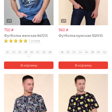
750
960
₽
₽
Футболка женская 847213
Футболка мужская 552935
1 отзыв
50
54
56
58
60
62
66
68
48
50
52
54
56
58
60
62
70