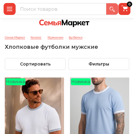
0
Семья-Маркет
Каталог
Мужчинам
Футболки
→
→
→
→
Хлопковые футболки мужские
Сортировать
Фильтры
Новинка
Новинка