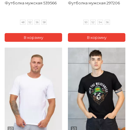
Футболка мужская 539566
Футболка мужская 297206
48
52
56
58
50
52
54
56