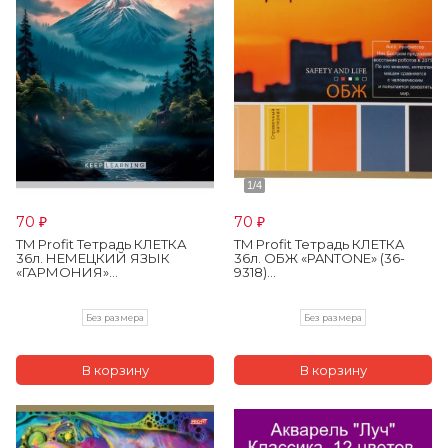
70
70
₽
₽
TM Profit Тетрадь КЛЕТКА
TM Profit Тетрадь КЛЕТКА
36л. НЕМЕЦКИЙ ЯЗЫК
36л. ОБЖ «PANTONE» (36-
«ГАРМОНИЯ»...
9318)...
Без размера
Без размера