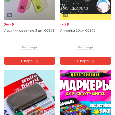
260
150
₽
₽
Ластики цветные 3 шт, 60958
Линейка 20см 60975
Без размера
Без размера