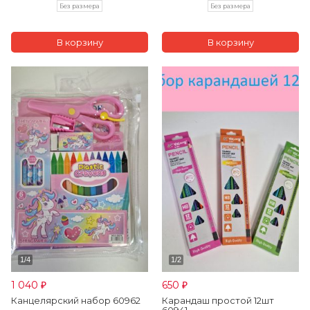
Без размера
Без размера
1 040
650
₽
₽
Канцелярский набор 60962
Карандаш простой 12шт