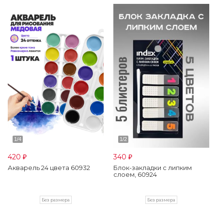
420
340
₽
₽
Акварель 24 цвета 60932
Блок-закладки с липким
слоем, 60924
Без размера
Без размера