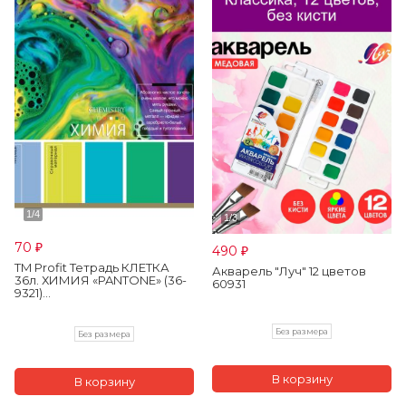
70
490
₽
₽
TM Profit Тетрадь КЛЕТКА
Акварель "Луч" 12 цветов
36л. ХИМИЯ «PANTONE» (36-
60931
9321)...
Без размера
Без размера