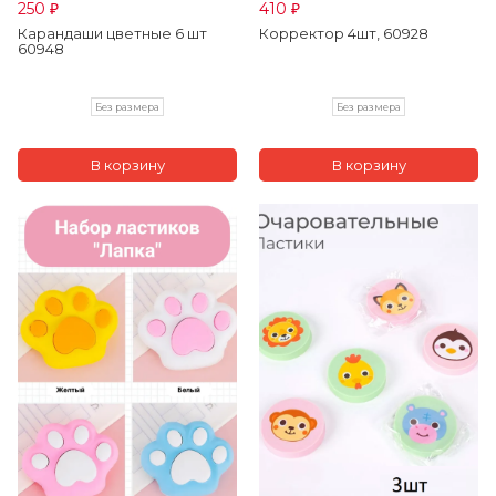
250
410
₽
₽
Карандаши цветные 6 шт
Корректор 4шт, 60928
60948
Без размера
Без размера