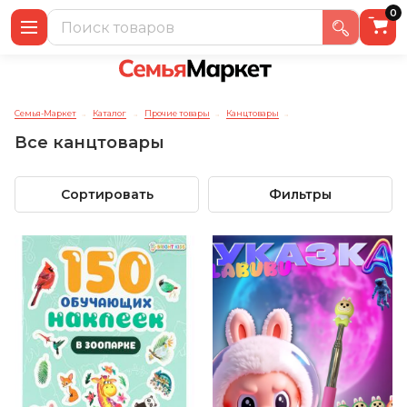
0
Семья-Маркет
Каталог
Прочие товары
Канцтовары
→
→
→
→
Все канцтовары
Сортировать
Фильтры