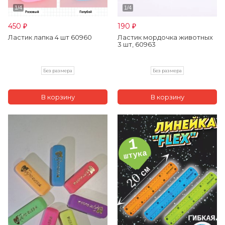
450
190
₽
₽
Ластик лапка 4 шт 60960
Ластик мордочка животных
3 шт, 60963
Без размера
Без размера