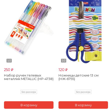
250
120
₽
₽
Набор ручек гелевых
Ножницы детские 13 см
металлик METALLIC (НР-4738)
(НЖ-6755)
Без размера
Без размера