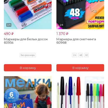
490
1 370
₽
₽
Маркеры для белых досок
Маркеры для скетчинга
60954
60968
Без размера
24
48
60