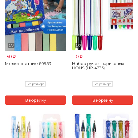
150
110
₽
₽
Мелки цветные 60953
Набор ручек шариковых
LIONS (НР-4735)
Без размера
Без размера