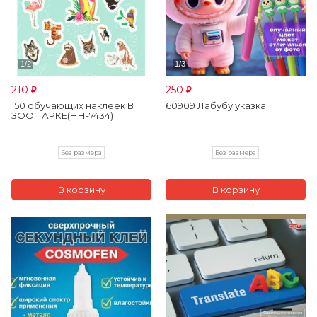
210
250
₽
₽
150 обучающих наклеек В
60909 Лабубу указка
ЗООПАРКЕ(НН-7434)
Без размера
Без размера