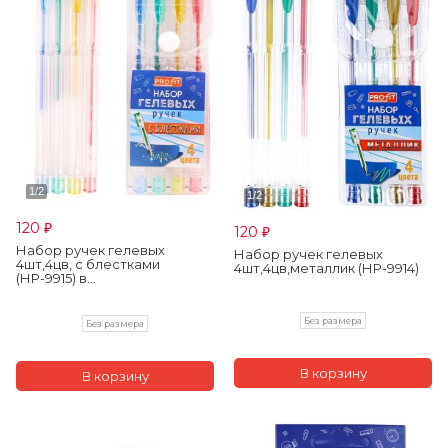
120
120
₽
₽
Набор ручек гелевых
Набор ручек гелевых
4шт,4цв, с блестками
4шт,4цв,металлик (НР-9914)
(НР-9915) в...
Без размера
Без размера