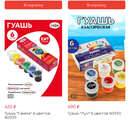
420
690
₽
₽
Гуашь "Гамма" 6 цветов
Гуашь "Луч" 6 цветов 60930
60935