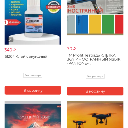
70
340
₽
₽
TM Profit Тетрадь КЛЕТКА
61204 Клей секундный
36л. ИНОСТРАННЫЙ ЯЗЫК
«PANTONE»...
Без размера
Без размера