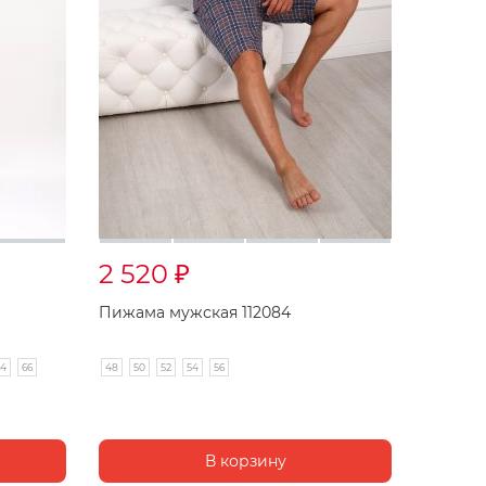
2 520
₽
Пижама мужская 112084
64
66
48
50
52
54
56