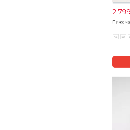
2 79
Пижама 
48
50