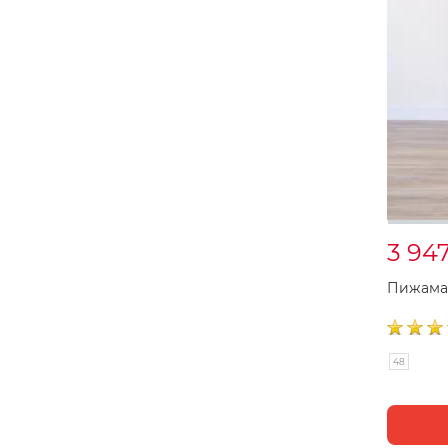
3 94
Пижама 
48