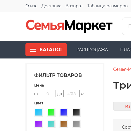
О нас
Доставка
Возврат
Таблица размеров
КАТАЛОГ
РАСПРОДАЖА
ПЛА
Семья-
ФИЛЬТР ТОВАРОВ
Тр
Цена
от
до
Р
Цвет
Из
Голубой
Зеленый
Синий
Черный
Фиолетовый
Бирюзовый
Коричневый
Серый
Сор