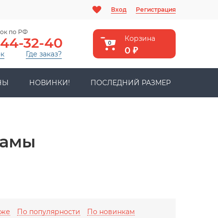
Вход
Регистрация
ок по РФ
Корзина
444-32-40
0
0
₽
ок
Где заказ?
НЫ
НОВИНКИ!
ПОСЛЕДНИЙ РАЗМЕР
жамы
оже
По популярности
По новинкам