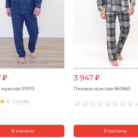
7
3 947
₽
₽
мужская 919113
Пижама мужская 860865
2 отзыва
48
50
52
54
56
58
60
62