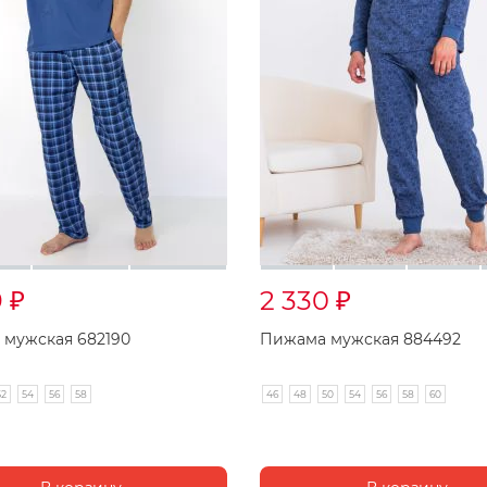
9
2 330
₽
₽
мужская 682190
Пижама мужская 884492
52
54
56
58
46
48
50
54
56
58
60