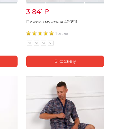
3 841
₽
Пижама мужская 460511
1 отзыв
50
52
54
58