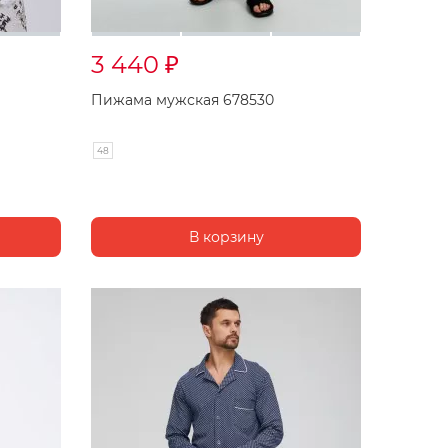
3 440
₽
Пижама мужская 678530
48