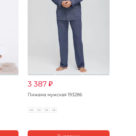
3 387
₽
Пижама мужская 193286
48
50
58
66