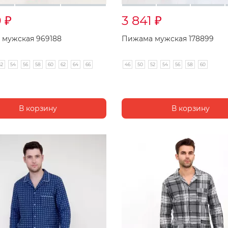
9
3 841
₽
₽
мужская 969188
Пижама мужская 178899
52
54
56
58
60
62
64
66
46
50
52
54
56
58
60