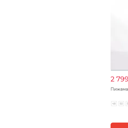
2 79
Пижама 
48
50