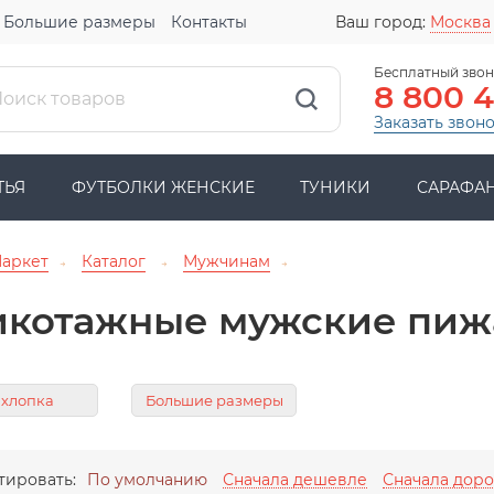
Большие размеры
Контакты
Ваш город:
Москва
Бесплатный звон
8 800 
Заказать звон
ТЬЯ
ФУТБОЛКИ ЖЕНСКИЕ
ТУНИКИ
САРАФА
Маркет
Каталог
Мужчинам
→
→
→
икотажные мужские пи
 хлопка
Большие размеры
тировать:
По умолчанию
Сначала дешевле
Сначала дор