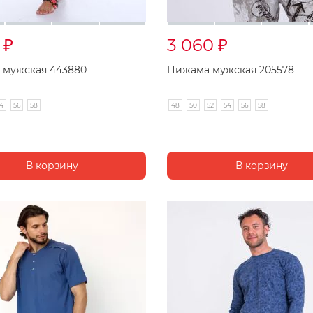
0
3 060
₽
₽
 мужская 443880
Пижама мужская 205578
4
56
58
48
50
52
54
56
58