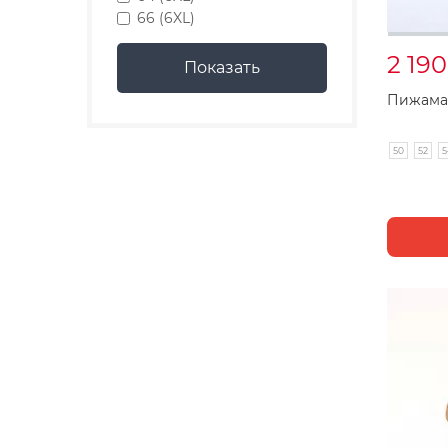
66 (6XL)
2 19
Пижама
50
52
5