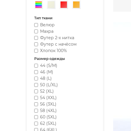
Разноцветный
Бежевый
Красный
Оранжевый
Тип ткани
Велюр
Махра
Футер 2-х нитка
Футер с начёсом
Хлопок 100%
Размер одежды
44 (S/M)
46 (M)
48 (L)
50 (L/XL)
52 (XL)
54 (XXL)
56 (3XL)
58 (4XL)
60 (5XL)
62 (5XL)
64 (6XL)