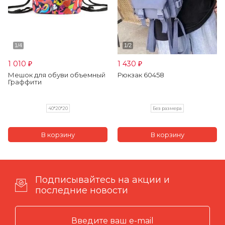
1 010
1 430
₽
₽
Мешок для обуви объемный
Рюкзак 60458
Граффити
40*20*20
Без размера
Подписывайтесь на акции и
последние новости