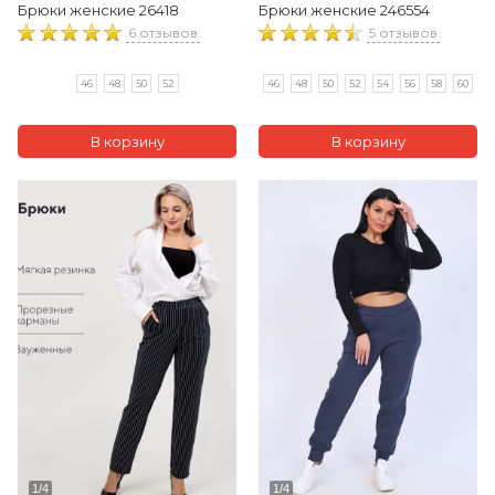
Брюки женские 26418
Брюки женские 246554
6 отзывов
5 отзывов
46
48
50
52
46
48
50
52
54
56
58
60