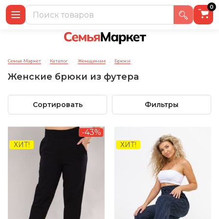
0
Семья-Маркет
Каталог
Женщинам
Брюки
→
→
→
→
Женские брюки из футера
Сортировать
Фильтры
-43%
ХИТ!
ХИТ!