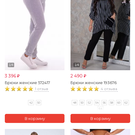
3 396
2 490
₽
₽
Брюки женские 572417
Брюки женские 193676
1 отзыв
4 отзыва
42
50
48
50
52
54
56
58
60
62
64