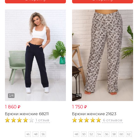
1 860
1 750
₽
₽
Брюки женские 68211
Брюки женские 21623
1 отзыв
6 отзывов
46
48
56
48
50
52
54
56
58
60
62