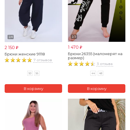
1 470
2 150
₽
₽
Брюки 26355 (маломерят на
Брюки женские 91118
размер)
7 отзывов
3 отзыва
50
56
44
48