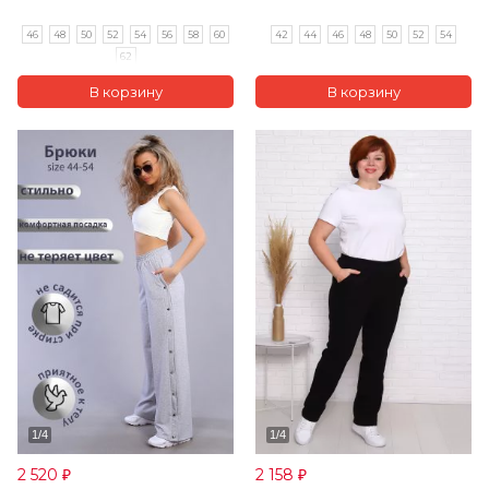
46
48
50
52
54
56
58
60
42
44
46
48
50
52
54
62
2 520
2 158
₽
₽