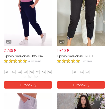
2 736
1 640
₽
₽
Брюки женские 805904
Брюки женские 9266 Б
4 отзыва
1 отзыв
42
44
46
48
50
52
54
56
42
44
46
58
60
62
64