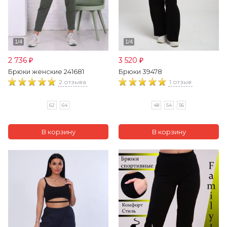
2 736
3 520
₽
₽
Брюки женские 241681
Брюки 39478
2 отзыва
1 отзыв
62
64
48
54
56