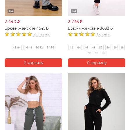
2 440
2 736
₽
₽
Брюки женские 4545 Б
Брюки женские 303216
2 отзыва
1 отзыв
42-44
46-48
50-52
54-56
42
44
46
48
52
54
56
58
60
62
64