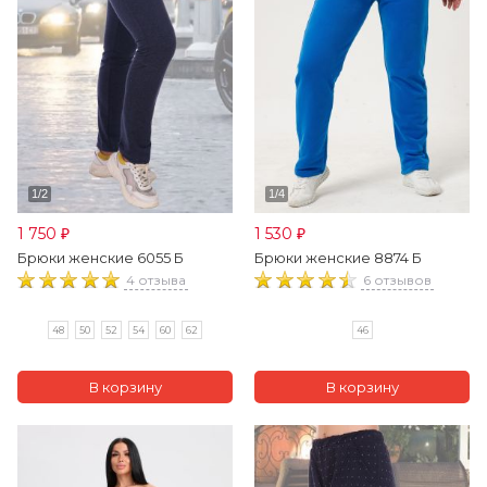
1 750
1 530
₽
₽
Брюки женские 6055 Б
Брюки женские 8874 Б
4 отзыва
6 отзывов
48
50
52
54
60
62
46