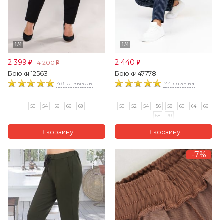
2 399
2 440
4 200
₽
₽
₽
Брюки 12563
Брюки 47778
48 отзывов
24 отзыва
50
54
56
66
68
50
52
54
56
58
60
64
66
68
70
-7%