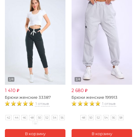
1 410
2 680
₽
₽
Брюки женские 33387
Брюки женские 199913
1 отзыв
1 отзыв
42
44
46
48
50
52
54
56
48
50
52
54
56
58
58