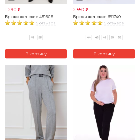
1 290
2 550
₽
₽
Брюки женские 451608
Брюки женские 691740
5 отзывов
5 отзывов
48
58
44
46
48
50
52