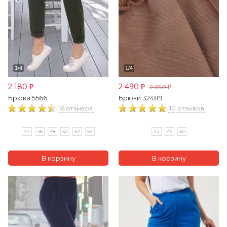
2 180
2 490
2 690
₽
₽
₽
Брюки 5566
Брюки 32489
16 отзывов
10 отзывов
44
46
48
50
52
54
42
46
50