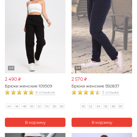
2 490
2 570
₽
₽
Брюки женские 109509
Брюки женские 592837
6 отзывов
3 отзыва
44
46
48
50
52
54
56
60
50
52
54
56
58
60