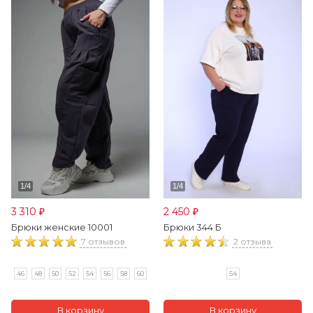
3 310
2 450
₽
₽
Брюки женские 10001
Брюки 344 Б
7 отзывов
2 отзыва
46
48
50
52
54
56
58
60
54