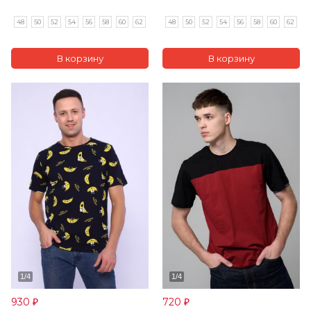
48
50
52
54
56
58
60
62
48
50
52
54
56
58
60
62
930
720
₽
₽