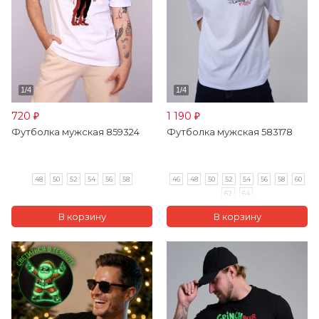
720
1 190
₽
₽
Футболка мужская 859324
Футболка мужская 583178
48
50
52
54
56
58
46
48
50
52
54
56
58
60
62
64