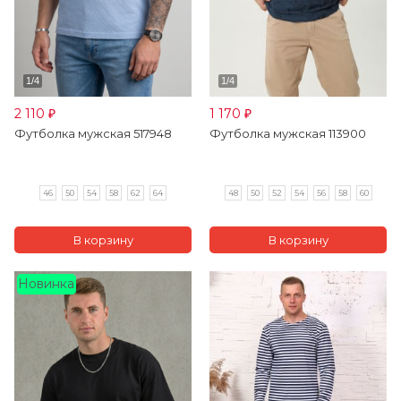
2 110
1 170
₽
₽
Футболка мужская 517948
Футболка мужская 113900
46
50
54
58
62
64
48
50
52
54
56
58
60
Новинка