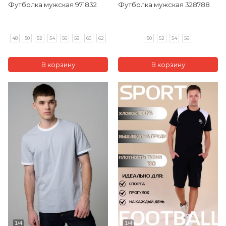
Футболка мужская 971832
Футболка мужская 328788
48
50
52
54
56
58
60
62
50
52
54
56