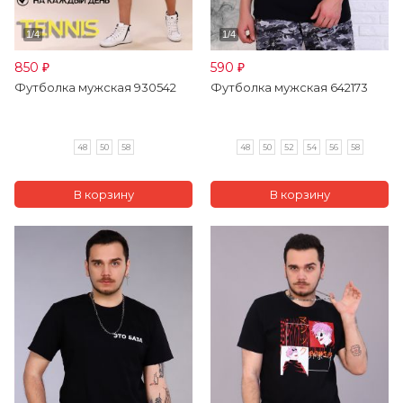
850
590
₽
₽
Футболка мужская 930542
Футболка мужская 642173
48
50
58
48
50
52
54
56
58