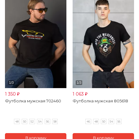
1 350
1 063
₽
₽
Футболка мужская 702460
Футболка мужская 805618
48
50
52
54
56
58
46
48
50
54
56