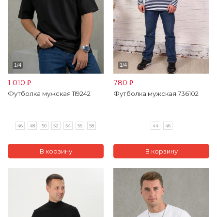
1 010
780
₽
₽
Футболка мужская 119242
Футболка мужская 736102
46
48
50
52
54
56
58
44
46