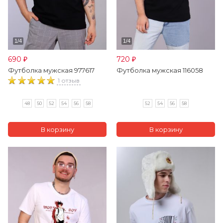
690
720
₽
₽
Футболка мужская 977617
Футболка мужская 116058
1 отзыв
48
50
52
54
56
58
52
54
56
58