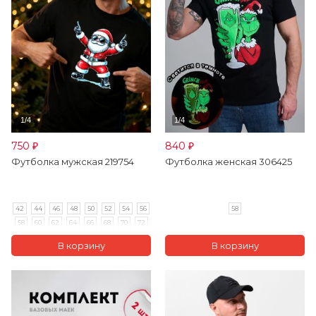
750
840
₽
₽
Футболка мужская 219754
Футболка женская 306425
42
44
46
48
50
52
54
56
58
58
60
62
64
66
68
70
72
74