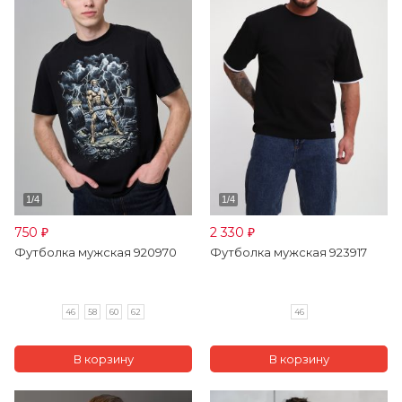
750
2 330
₽
₽
Футболка мужская 920970
Футболка мужская 923917
46
58
60
62
46