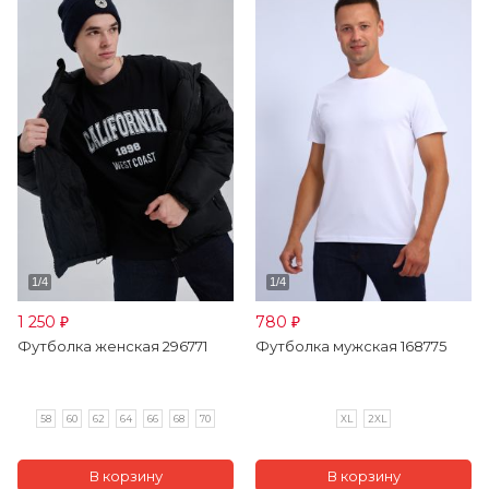
1 250
780
₽
₽
Футболка женская 296771
Футболка мужская 168775
58
60
62
64
66
68
70
XL
2XL