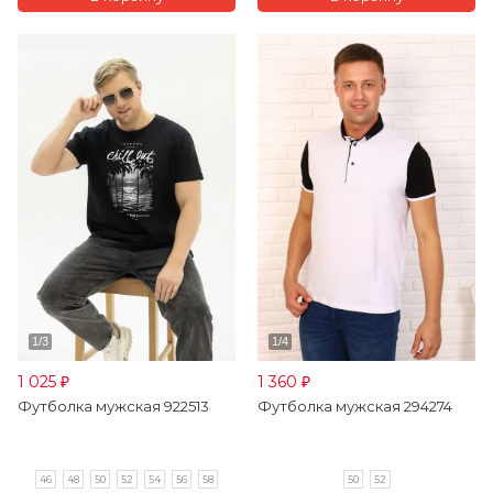
1 025
1 360
₽
₽
Футболка мужская 922513
Футболка мужская 294274
46
48
50
52
54
56
58
50
52