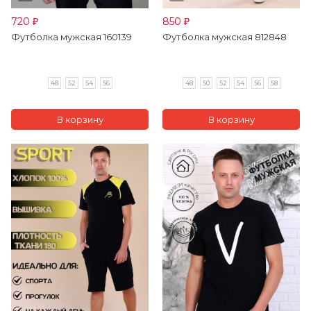
720
850
₽
₽
Футболка мужская 160139
Футболка мужская 812848
48
52
54
56
48
50
52
54
56
58