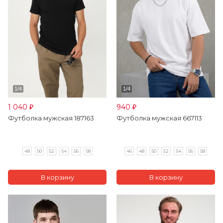
1 040
940
₽
₽
Футболка мужская 187163
Футболка мужская 667113
48
50
52
54
56
58
46
48
50
52
54
56
58