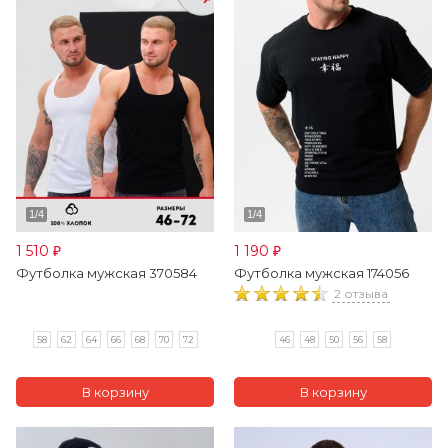
1 510
1 190
₽
₽
Футболка мужская 370584
Футболка мужская 174056
2 отзыва
58
62
64
66
68
70
72
46
48
50
56
58