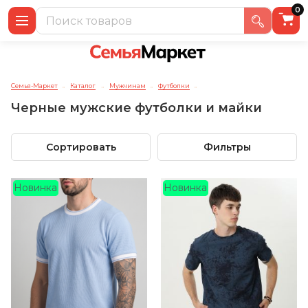
0
Семья-Маркет
Каталог
Мужчинам
Футболки
→
→
→
→
Черные мужские футболки и майки
Сортировать
Фильтры
Новинка
Новинка